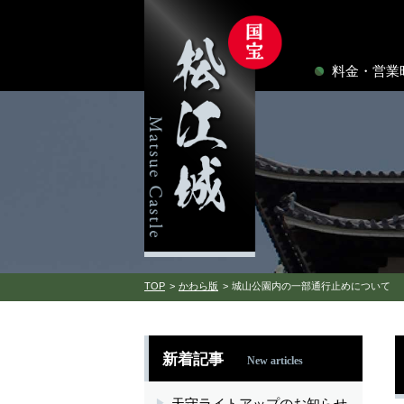
料金・営業
TOP
かわら版
城山公園内の一部通行止めについて
新着記事
New articles
天守ライトアップのお知らせ