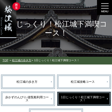
1日じっくり！松江城下満喫コ
ース！
TOP
松江城の歩き方
1日じっくり！松江城下満喫コース！
松江城の歩き方
松江城攻略コース
歩かずのんびり♪遊覧船利用コー
1日じっくり！松江城下満喫コー
ス
ス！