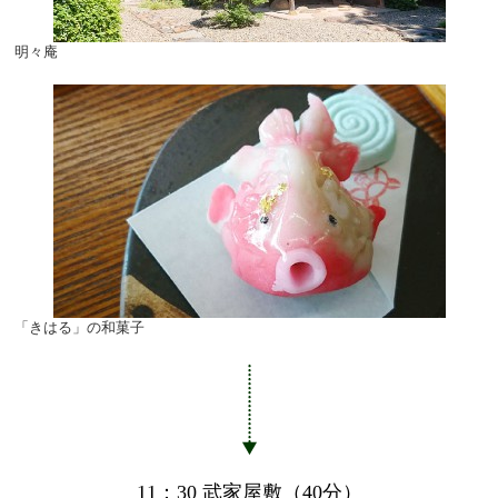
明々庵
「きはる」の和菓子
11：30 武家屋敷（40分）