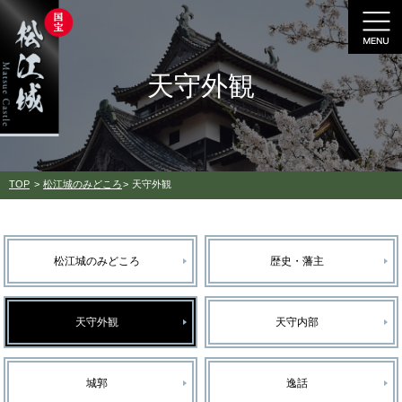
天守外観
TOP
松江城のみどころ
天守外観
松江城のみどころ
歴史・藩主
天守外観
天守内部
城郭
逸話