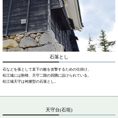
石落とし
石などを落として直下の敵を攻撃するための仕掛け。
松江城には附櫓、天守二階の四隅に設けられている。
松江城天守は袴腰型の石落とし。
天守台(石垣)