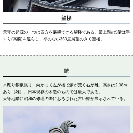
望楼
天守の起源の一つは四方を展望できる望楼である。最上階の5階は手
すり(高欄)を巡らし、壁のない360度展望のきく望楼。
鯱
木彫り銅板張り、向かって左が雄で鱗が荒く右が雌。高さは2.08m
あり（雄）、日本現存の木造のものでは最大である。
天守地階に昭和の修理の際におろされた古い鯱が展示されている。